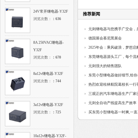
24V常开继电器-Y32F
推荐新闻
浏览次数：
：
636
元则继电器与您携手广交会，
德国展会慕尼黑展会
8A 250VAC继电器-
2025年会：乘风破浪，梦想启
Y32F
东莞继电器源头工厂，每个流
浏览次数：
：
670
制...
元则强大的销售团队
8a12v继电器-Y32F
东莞小型继电器做好细节,给
浏览次数：
：
744
热烈欢迎桂林航院葛校长一行
三观正的汽车继电器生产厂家
元则全自动产线提高生产效率
3a12v继电器-Y32F
浏览次数：
：
725
买东莞小型继电器一时爽,一
10a12v继电器-Y32F-