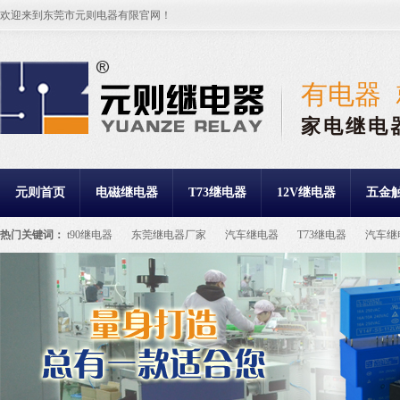
欢迎来到东莞市元则电器有限官网！
有电器
家电继电
元则首页
电磁继电器
T73继电器
12V继电器
五金
热门关键词：
t90继电器
东莞继电器厂家
汽车继电器
T73继电器
汽车继
继电器