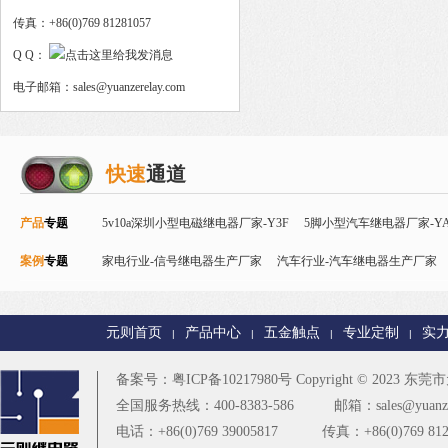
传真：+86(0)769 81281057
Q Q：
电子邮箱：sales@yuanzerelay.com
快速
通道
产品
专题
5v10a深圳小型电磁继电器厂家-Y3F
5脚小型汽车继电器厂家-YA
案例
专题
Y32F
家电行业-信号继电器生产厂家
磁保持继电器
智能控制继电器-Y90
汽车行业-汽车继电器生产厂家
24v直流信号继电器-
电器厂家
智能家居行业-T73继电器生产厂家
PCB控制板行业-
元则首页
产品中心
五金触点
专业定制
实
|
|
|
|
楼宇安防行业-T90继电器厂家
更多
备案号：
粤ICP备10217980号
Copyright © 2023
东莞市元
全国服务热线：400-8383-586
邮箱：sales@yuanze
电话：+86(0)769 39005817
传真：+86(0)769 812