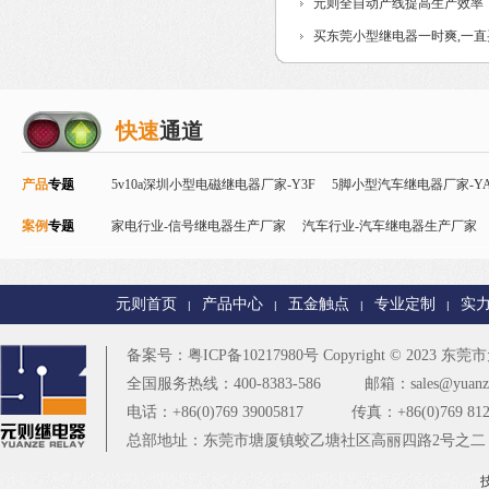
元则全自动产线提高生产效率
买东莞小型继电器一时爽,一
快速
通道
产品
专题
5v10a深圳小型电磁继电器厂家-Y3F
5脚小型汽车继电器厂家-YA
案例
专题
Y32F
家电行业-信号继电器生产厂家
磁保持继电器
智能控制继电器-Y90
汽车行业-汽车继电器生产厂家
24v直流信号继电器-
电器厂家
智能家居行业-T73继电器生产厂家
PCB控制板行业-
元则首页
产品中心
五金触点
专业定制
实
|
|
|
|
楼宇安防行业-T90继电器厂家
更多
备案号：
粤ICP备10217980号
Copyright © 2023
东莞市元
全国服务热线：400-8383-586
邮箱：sales@yuanze
电话：+86(0)769 39005817
传真：+86(0)769 812
总部地址：东莞市塘厦镇蛟乙塘社区高丽四路2号之二