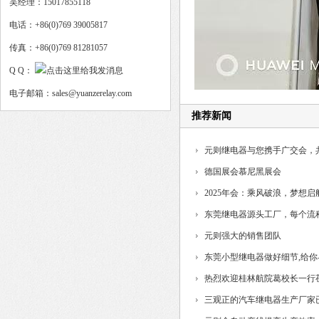
吴经理：15017855118
电话：+86(0)769 39005817
传真：+86(0)769 81281057
Q Q：
电子邮箱：sales@yuanzerelay.com
推荐新闻
元则继电器与您携手广交会，
德国展会慕尼黑展会
2025年会：乘风破浪，梦想启
东莞继电器源头工厂，每个流
制...
元则强大的销售团队
东莞小型继电器做好细节,给
热烈欢迎桂林航院葛校长一行
三观正的汽车继电器生产厂家