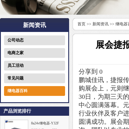
新闻资讯
首页
>>
新闻资讯
>>
继电器
公司动态
展会捷
电商之家
员工活动
分享到
0
常见问题
鹏城佳讯，捷报传
购展会上，元则
继电器百科
30日，为期三天
中心圆满落幕。
产品浏览排行
行业伙伴及客户
圆满成功。展会
8a24v继电器-Y32F