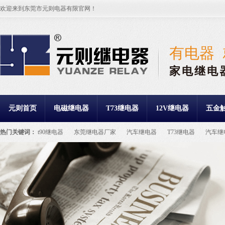
欢迎来到东莞市元则电器有限官网！
有电器
家电继电
元则首页
电磁继电器
T73继电器
12V继电器
五金
热门关键词：
t90继电器
东莞继电器厂家
汽车继电器
T73继电器
汽车继
继电器