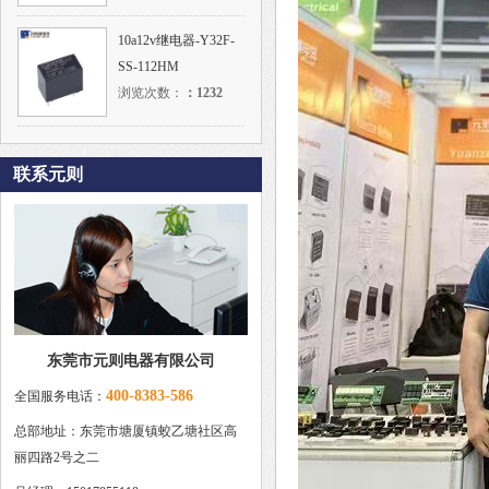
10a12v继电器-Y32F-
SS-112HM
浏览次数：
：
1232
联系元则
东莞市元则电器有限公司
400-8383-586
全国服务电话：
总部地址：东莞市塘厦镇蛟乙塘社区高
丽四路2号之二