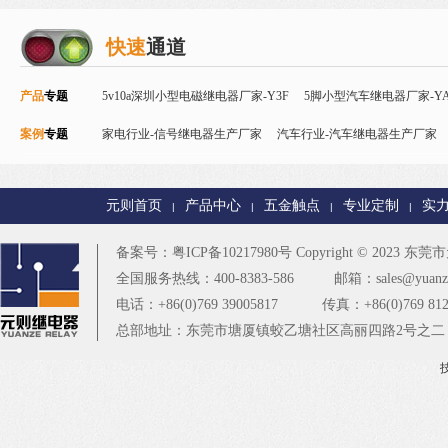
快速
通道
产品
专题
5v10a深圳小型电磁继电器厂家-Y3F
5脚小型汽车继电器厂家-YA
案例
专题
Y32F
家电行业-信号继电器生产厂家
磁保持继电器
智能控制继电器-Y90
汽车行业-汽车继电器生产厂家
24v直流信号继电器-
电器厂家
智能家居行业-T73继电器生产厂家
PCB控制板行业-
元则首页
产品中心
五金触点
专业定制
实
|
|
|
|
楼宇安防行业-T90继电器厂家
更多
备案号：
粤ICP备10217980号
Copyright © 2023
东莞市元
全国服务热线：400-8383-586
邮箱：sales@yuanze
电话：+86(0)769 39005817
传真：+86(0)769 812
总部地址：东莞市塘厦镇蛟乙塘社区高丽四路2号之二