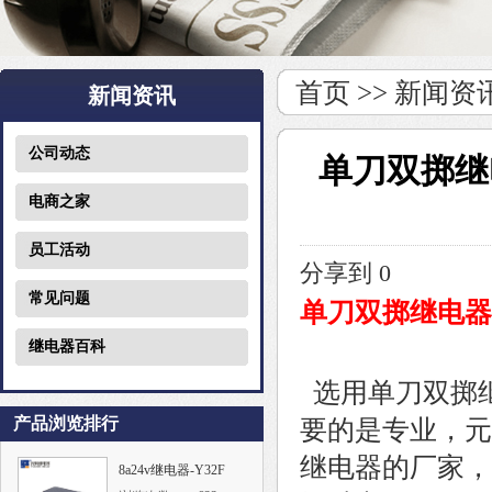
首页
>>
新闻资
新闻资讯
公司动态
单刀双掷继
电商之家
员工活动
分享到
0
常见问题
单刀双掷继电器
继电器百科
选用单刀双掷
产品浏览排行
要的是专业，元
继电器的厂家，
8a24v继电器-Y32F