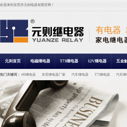
欢迎来到东莞市元则电器有限官网！
有电器
家电继电
元则首页
电磁继电器
T73继电器
12V继电器
五金
热门关键词：
t90继电器
东莞继电器厂家
汽车继电器
T73继电器
汽车继
继电器