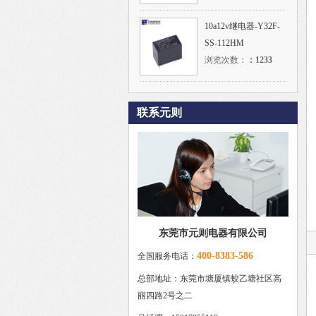
10a12v继电器-Y32F-
SS-112HM
浏览次数：
：
1233
联系元则
东莞市元则电器有限公司
400-8383-586
全国服务电话：
总部地址：东莞市塘厦镇蛟乙塘社区高
丽四路2号之二