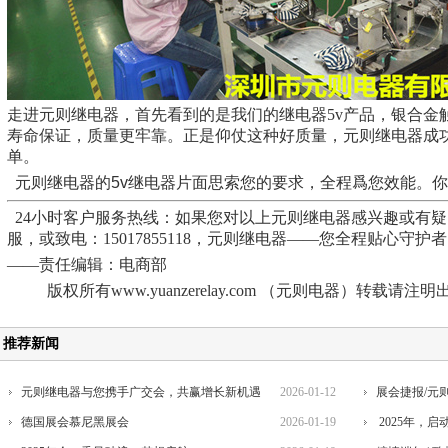
走进元则继电器，首先看到的是我们的继电器5v产品，银合金
寿命保证，质量更牢靠。正是仰仗这种好质量，元则继电器成功
单。
元则继电器的5v继电器片面思索您的要求，全程爲您效能。
24小时客户服务热线：如果您对以上元则继电器感兴趣或有
服，或致电：15017855118，元则继电器——您全程贴心守护
——责任编辑：电商部
版权所有www.yuanzerelay.com （元则电器）转载请注明
推荐新闻
元则继电器与您携手广交会，共赢增长新机遇
2026-01-12
展会捷报/元
德国展会慕尼黑展会
2026-01-19
2025年，