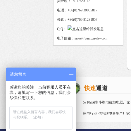
吴经理：15017855118
电话：+86(0)769 39005817
传真：+86(0)769 81281057
Q Q：
电子邮箱：sales@yuanzerelay.com
请您留言
感谢您的关注，当前客服人员不在
快速
通道
线，请填写一下您的信息，我们会
尽快和您联系。
产品
专题
5v10a深圳小型电磁继电器厂家-
案例
专题
Y32F
家电行业-信号继电器生产厂家
磁保持继电器
智能控制
电器厂家
智能家居行业-T73