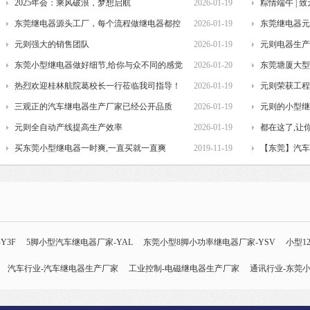
2025年会：乘风破浪，梦想启航
2026-01-19
们...
粽情端午 |
东莞继电器源头工厂，每个流程做继电器都控
2026-01-19
东莞继电器
制...
元则强大的销售团队
2026-01-19
元则电器生
东莞小型继电器做好细节,给你与众不同的感觉
2026-01-20
东莞塘厦大
热烈欢迎桂林航院葛校长一行莅临我司指导！
2026-01-19
元则荣获工
三观正的汽车继电器生产厂家已经公开品质
2026-01-19
元则的小型
元则全自动产线提高生产效率
2026-01-19
供...
都在这了,让
买东莞小型继电器一时爽,一直买就一直爽
2019-11-19
【东莞】汽
Y3F
5脚小型汽车继电器厂家-YAL
东莞小型8脚小功率继电器厂家-YSV
小型1
继电器-Y90
汽车行业-汽车继电器生产厂家
24v直流信号继电器-Y32F
工业控制-电磁继电器生产厂家
智能常开小功率继电器-YTA
通讯行业-东莞
5v小型继电器
继电器生产厂家
PCB控制板行业-小功率继电器生产厂家
电焊机行业-信号继电器厂