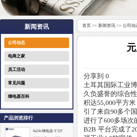
新闻资讯
首页
>>
新闻资讯
>>
公司动
公司动态
元
电商之家
员工活动
分享到
0
常见问题
土耳其国际工业博览
久负盛誉的综合
继电器百科
积达55,000平
引了来自90多个国
产品浏览排行
进行了600多场次
B2B 平台完成了
8a24v继电器-Y32F