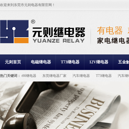
欢迎来到东莞市元则电器有限官网！
有电器
家电继电
元则首页
电磁继电器
T73继电器
12V继电器
五金
热门关键词：
t90继电器
东莞继电器厂家
汽车继电器
T73继电器
汽车继
继电器