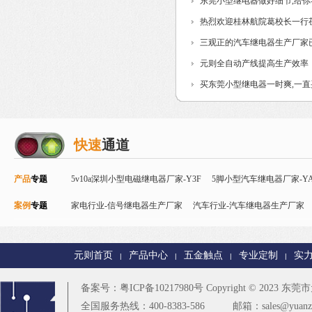
东莞小型继电器做好细节,给
热烈欢迎桂林航院葛校长一行
三观正的汽车继电器生产厂家
元则全自动产线提高生产效率
买东莞小型继电器一时爽,一
快速
通道
产品
专题
5v10a深圳小型电磁继电器厂家-Y3F
5脚小型汽车继电器厂家-YA
案例
专题
Y32F
家电行业-信号继电器生产厂家
磁保持继电器
智能控制继电器-Y90
汽车行业-汽车继电器生产厂家
24v直流信号继电器-
电器厂家
智能家居行业-T73继电器生产厂家
PCB控制板行业-
元则首页
产品中心
五金触点
专业定制
实
|
|
|
|
楼宇安防行业-T90继电器厂家
更多
备案号：
粤ICP备10217980号
Copyright © 2023
东莞市元
全国服务热线：400-8383-586
邮箱：sales@yuanze