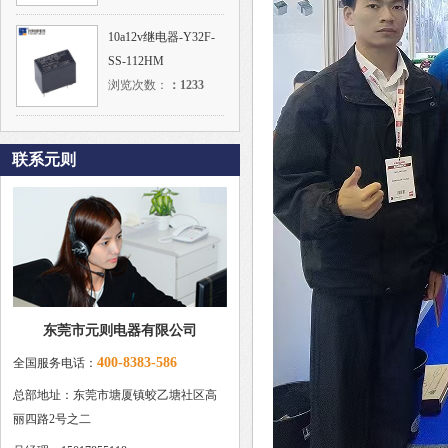
10a12v继电器-Y32F-
SS-112HM
浏览次数：
：
1233
联系元则
东莞市元则电器有限公司
400-8383-586
全国服务电话：
总部地址：东莞市塘厦镇蛟乙塘社区高
丽四路2号之二