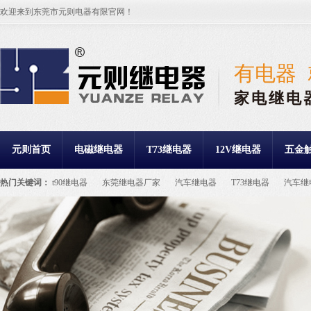
欢迎来到东莞市元则电器有限官网！
有电器
家电继电
元则首页
电磁继电器
T73继电器
12V继电器
五金
热门关键词：
t90继电器
东莞继电器厂家
汽车继电器
T73继电器
汽车继
继电器