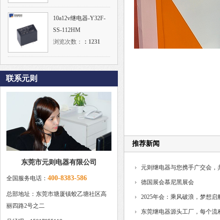
10a12v继电器-Y32F-
SS-112HM
浏览次数：
：
1231
联系元则
推荐新闻
东莞市元则电器有限公司
元则继电器与您携手广交会，
400-8383-586
全国服务电话：
德国展会慕尼黑展会
总部地址：东莞市塘厦镇蛟乙塘社区高
2025年会：乘风破浪，梦想启
丽四路2号之二
东莞继电器源头工厂，每个流