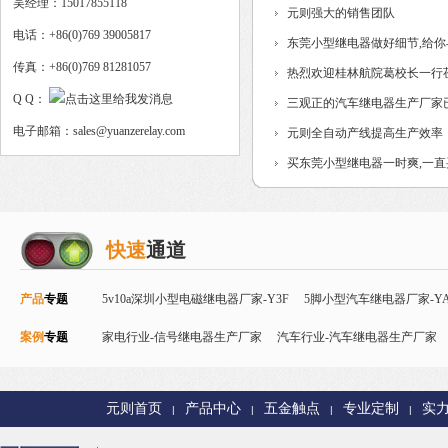
吴经理：15017855118
制...
元则强大的销售团队
电话：+86(0)769 39005817
东莞小型继电器做好细节,给
传真：+86(0)769 81281057
热烈欢迎桂林航院葛校长一行
Q Q：
三观正的汽车继电器生产厂家
电子邮箱：sales@yuanzerelay.com
元则全自动产线提高生产效率
买东莞小型继电器一时爽,一
快速
通道
产品
专题
5v10a深圳小型电磁继电器厂家-Y3F
5脚小型汽车继电器厂家-YA
案例
专题
Y32F
家电行业-信号继电器生产厂家
磁保持继电器
智能控制继电器-Y90
汽车行业-汽车继电器生产厂家
24v直流信号继电器-
电器厂家
智能家居行业-T73继电器生产厂家
PCB控制板行业-
元则首页
产品中心
五金触点
专业定制
实
|
|
|
|
楼宇安防行业-T90继电器厂家
更多