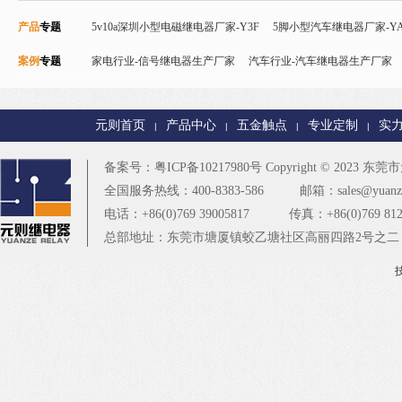
产品
专题
5v10a深圳小型电磁继电器厂家-Y3F
5脚小型汽车继电器厂家-YA
案例
专题
Y32F
家电行业-信号继电器生产厂家
磁保持继电器
智能控制继电器-Y90
汽车行业-汽车继电器生产厂家
24v直流信号继电器-
电器厂家
智能家居行业-T73继电器生产厂家
PCB控制板行业-
元则首页
产品中心
五金触点
专业定制
实
|
|
|
|
楼宇安防行业-T90继电器厂家
更多
备案号：
粤ICP备10217980号
Copyright © 2023
东莞市元
全国服务热线：400-8383-586
邮箱：sales@yuanze
电话：+86(0)769 39005817
传真：+86(0)769 812
总部地址：东莞市塘厦镇蛟乙塘社区高丽四路2号之二