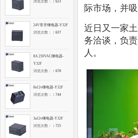
浏览次数：
：
623
际市场，并吸
24V常开继电器-Y32F
近日又一家土
浏览次数：
：
637
务洽谈，负责
人。
8A 250VAC继电器-
Y32F
浏览次数：
：
670
8a12v继电器-Y32F
浏览次数：
：
744
3a12v继电器-Y32F
浏览次数：
：
725