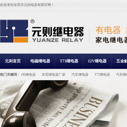
欢迎来到东莞市元则电器有限官网！
有电器
家电继电
元则首页
电磁继电器
T73继电器
12V继电器
五金
热门关键词：
t90继电器
东莞继电器厂家
汽车继电器
T73继电器
汽车继
继电器