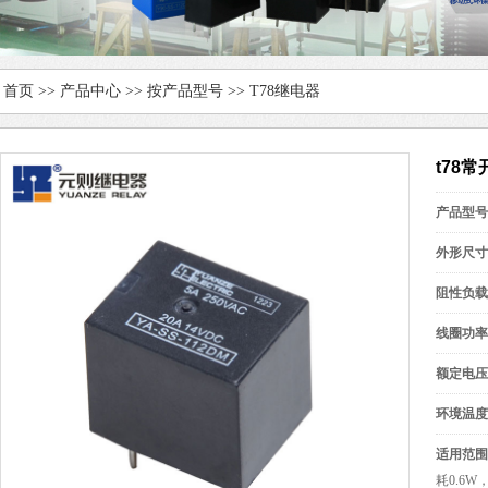
首页
>>
产品中心
>>
按产品型号
>>
T78继电器
t78常
产品型号
外形尺寸
阻性负载
线圈功率
额定电压
环境温度
适用范围
耗0.6