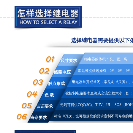
选择继电器需要提供以下
继电器的体积：长、宽、高
尺寸要求
常见可提供选择有：5V、6V、9V、1
线圈电压
继电器常开或常闭（常见4、6只脚）、
触点形式
被控制电路要求直流或交流负载大小，如：10A 2
负 载
元则可提供CQC(3C)、TUV、UL、SGS（ROH
认证要求
标准10万次，也可根据您的要求定制不同寿命的继
寿命要求