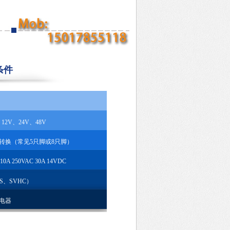
条件
2V、24V、48V
转换（常见5只脚或8只脚）
50VAC 30A 14VDC
S、SVHC）
电器