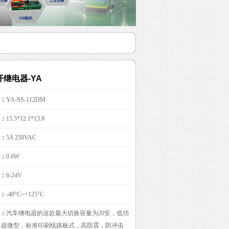
开继电器-YA
：
YA-SS-112DM
：
15.5*12.1*13.8
：
5A 250VAC
：
0.6W
：
6-24V
：
-40°C~+125°C
：
汽车继电器的这款最大切换容量为20安，低功
W，超微型，标准印刷线路板式，高防震，防冲击