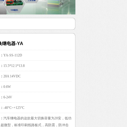
换继电器-YA
：
YA-SS-112D
：
15.5*12.1*13.8
：
20A 14VDC
：
0.6W
：
6-24V
：
-40°C~+125°C
：
汽车继电器的这款最大切换容量为20安，低功
W，超微型，标准印刷线路板式，高防震，防冲击