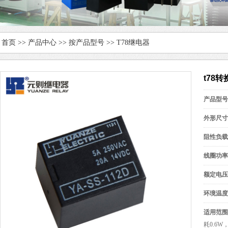
首页
>>
产品中心
>>
按产品型号
>>
T78继电器
t78转
产品型号
外形尺寸
阻性负载
线圈功率
额定电压
环境温度
适用范围
耗0.6