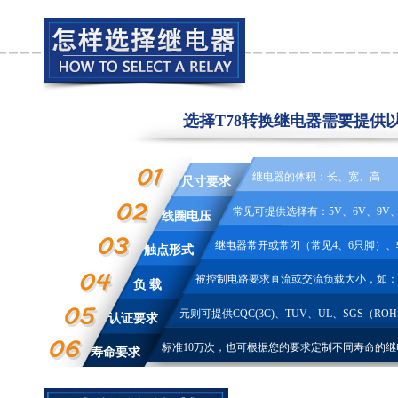
选择T78转换继电器需要提供
继电器的体积：长、宽、高
尺寸要求
常见可提供选择有：5V、6V、9V、1
线圈电压
继电器常开或常闭（常见4、6只脚）、
触点形式
被控制电路要求直流或交流负载大小，如：10A 2
负 载
元则可提供CQC(3C)、TUV、UL、SGS（ROH
认证要求
标准10万次，也可根据您的要求定制不同寿命的继
寿命要求