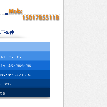
以下条件
2V、24V、48V
转换（常见5只脚或8只脚）
50VAC 30A 14VDC
S、SVHC）
电器