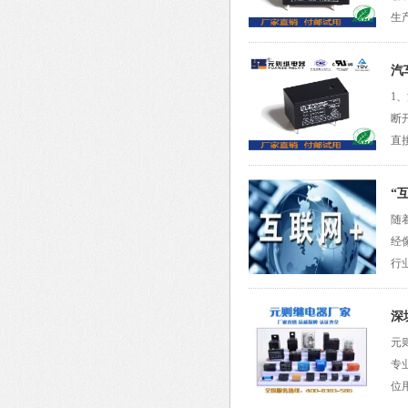
生
汽
1
断
直
“
随
经
行
深
元
专
位