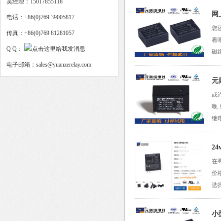
吴经理：15017855118
网
电话：+86(0)769 39005817
您
传真：+86(0)769 81281057
看
Q Q：
磁
电子邮箱：sales@yuanzerelay.com
元
或
晚
继
2
在
价
选
小