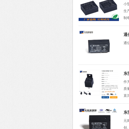
小
生
制
通
通
东
作
质
直
东
元
创