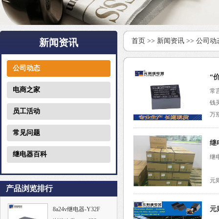
新闻资讯
首页
>>
新闻资讯
>>
公司动
公司动态
“
电商之家
常
钱
员工活动
万
常见问题
继
继电器百科
继
元
产品浏览排行
元
8a24v继电器-Y32F