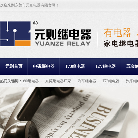
欢迎来到东莞市元则电器有限官网！
有电器
家电继电
元则首页
电磁继电器
T73继电器
12V继电器
五金
热门关键词：
t90继电器
东莞继电器厂家
汽车继电器
T73继电器
汽车继
继电器