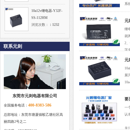
系
10a12v继电器-Y32F-
SS-112HM
元
浏览次数：
：
1232
继
就
2
联系元则
字
...
元
1
展
1
东莞市元则电器有限公司
要
400-8383-586
全国服务电话：
一
认
总部地址：东莞市塘厦镇蛟乙塘社区高
丽四路2号之二
关