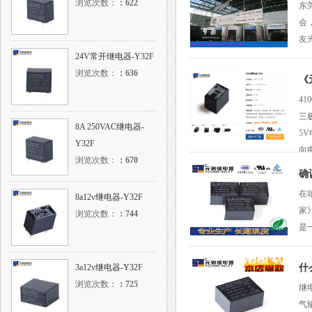
浏览次数：
：
622
东
会
友光
元
24V常开继电器-Y32F
浏览次数：
：
636
《
4
三
8A 250VAC继电器-
5
Y32F
向
浏览次数：
：
670
确
在
8a12v继电器-Y32F
家
浏览次数：
：
744
是
3a12v继电器-Y32F
什
浏览次数：
：
725
继
气