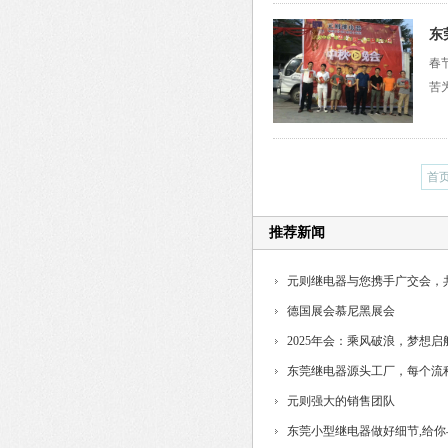
东
春
落
苦
首
推荐新闻
元则继电器与您携手广交会，
德国展会慕尼黑展会
2025年会：乘风破浪，梦想启
东莞继电器源头工厂，每个流
制...
元则强大的销售团队
东莞小型继电器做好细节,给