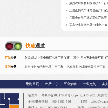
热烈欢迎桂林航院葛校长一行
三观正的汽车继电器生产厂家
元则全自动产线提高生产效率
买东莞小型继电器一时爽,一
快速
通道
产品
专题
5v10a深圳小型电磁继电器厂家-Y3F
5脚小型汽车继电器厂家-YA
案例
专题
Y32F
家电行业-信号继电器生产厂家
磁保持继电器
智能控制继电器-Y90
汽车行业-汽车继电器生产厂家
24v直流信号继电器-
电器厂家
智能家居行业-T73继电器生产厂家
PCB控制板行业-
元则首页
产品中心
五金触点
专业定制
实
|
|
|
|
楼宇安防行业-T90继电器厂家
更多
备案号：
粤ICP备10217980号
Copyright © 2023
东莞市元
全国服务热线：400-8383-586
邮箱：sales@yuanze
电话：+86(0)769 39005817
传真：+86(0)769 812