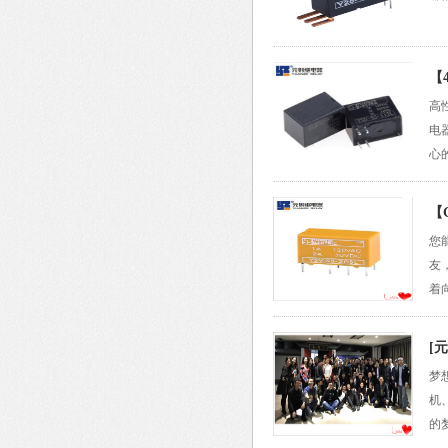
【
高
电
心
【
您
友
着
[
梦
机
的