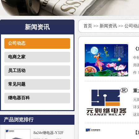
新闻资讯
首页
>>
新闻资讯
>>
公司动
公司动态
《
电商之家
中
用
员工活动
作
常见问题
重
继电器百科
元
详
这
产品浏览排行
【
8a24v继电器-Y32F