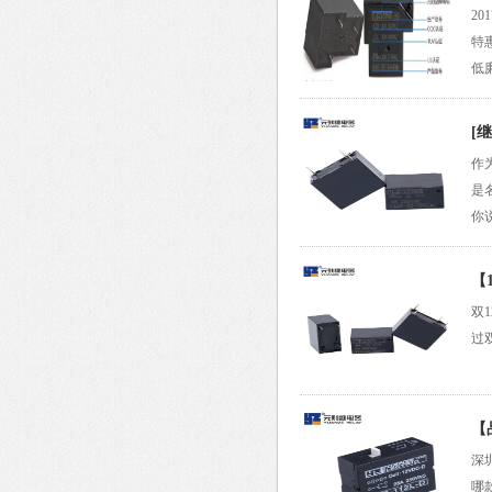
2
特
低
[
作
是
你
【
双
过
【
深
哪