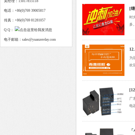
吴经理：15017855118
[
电话：+86(0)769 39005817
时
传真：+86(0)769 81281057
多
Q Q：
电子邮箱：sales@yuanzerelay.com
1
为
欢
[
广
电
「