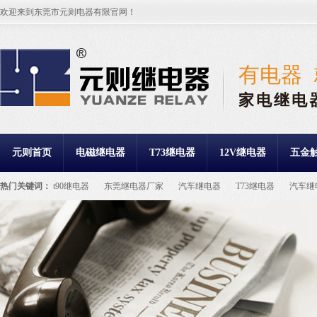
欢迎来到东莞市元则电器有限官网！
有电器
家电继电
元则首页
电磁继电器
T73继电器
12V继电器
五金
热门关键词：
t90继电器
东莞继电器厂家
汽车继电器
T73继电器
汽车继
继电器