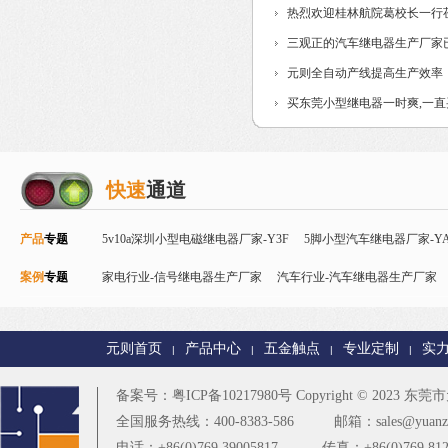
热烈欢迎桂林航院葛校长一行
三观正的汽车继电器生产厂家
元则全自动产线提高生产效率
买东莞小型继电器一时爽,一
快速
通道
产品
专题
5v10a深圳小型电磁继电器厂家-Y3F
5脚小型汽车继电器厂家-YA
案例
专题
Y32F
家电行业-信号继电器生产厂家
磁保持继电器
智能控制继电器-Y90
汽车行业-汽车继电器生产厂家
24v直流信号继电器-
电器厂家
智能家居行业-T73继电器生产厂家
PCB控制板行业-
元则首页
产品中心
五金触点
专业定制
实
|
|
|
|
楼宇安防行业-T90继电器厂家
更多
备案号：
粤ICP备10217980号
Copyright © 2023
东莞市元
全国服务热线：400-8383-586
邮箱：sales@yuanze
电话：+86(0)769 39005817
传真：+86(0)769 812