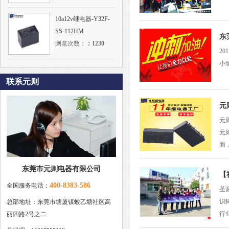
10a12v继电器-Y32F-
SS-112HM
东
浏览次数：
：
1230
2
小
联系元则
元
元
元
面
东莞市元则电器有限公司
【
400-8383-586
全国服务电话：
圣
识
总部地址：东莞市塘厦镇蛟乙塘社区高
行
丽四路2号之二