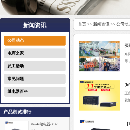
新闻资讯
首页
>>
新闻资讯
>>
公司动
公司动态
买
电商之家
东
等
员工活动
常见问题
[
继电器百科
正
就
产品浏览排行
【
8a24v继电器-Y32F