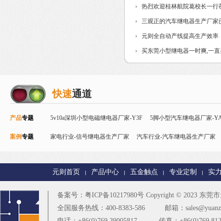
热烈欢迎桂林航院葛校长一行
三观正的汽车继电器生产厂家
元则全自动产线提高生产效率
买东莞小型继电器一时爽,一
快速
通道
产品
专题
5v10a深圳小型电磁继电器厂家-Y3F
5脚小型汽车继电器厂家-YA
案例
专题
Y32F
家电行业-信号继电器生产厂家
磁保持继电器
智能控制继电器-Y90
汽车行业-汽车继电器生产厂家
24v直流信号继电器-
电器厂家
智能家居行业-T73继电器生产厂家
PCB控制板行业-
元则首页
产品中心
五金触点
专业定制
实
|
|
|
|
楼宇安防行业-T90继电器厂家
更多
备案号：
粤ICP备10217980号
Copyright © 2023
东莞市元
全国服务热线：400-8383-586
邮箱：sales@yuanze
电话：+86(0)769 39005817
传真：+86(0)769 812