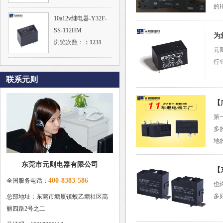
的
10a12v继电器-Y32F-
SS-112HM
为
浏览次数：
：
1231
元
行
联系元则
【
第
多
地
东莞市元则电器有限公司
【
400-8383-586
全国服务电话：
也
多
总部地址：东莞市塘厦镇蛟乙塘社区高
丽四路2号之二