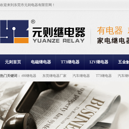
欢迎来到东莞市元则电器有限官网！
有电器
家电继电
元则首页
电磁继电器
T73继电器
12V继电器
五金
热门关键词：
t90继电器
东莞继电器厂家
汽车继电器
T73继电器
汽车继
继电器