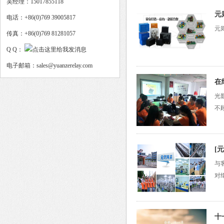
吴经理：15017855118
元
电话：+86(0)769 39005817
元
传真：+86(0)769 81281057
Q Q：
电子邮箱：sales@yuanzerelay.com
在
光
继
不
[
与
对
十