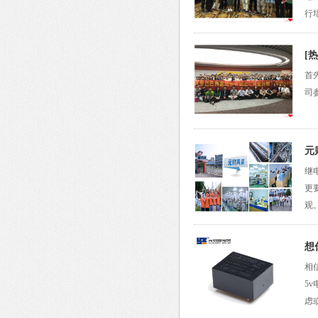
行
[
首
司
元
继
更
观
想
相
5
虑