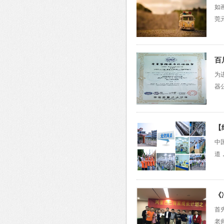
如
莞
百
为
器
【
中
道
《
首
老